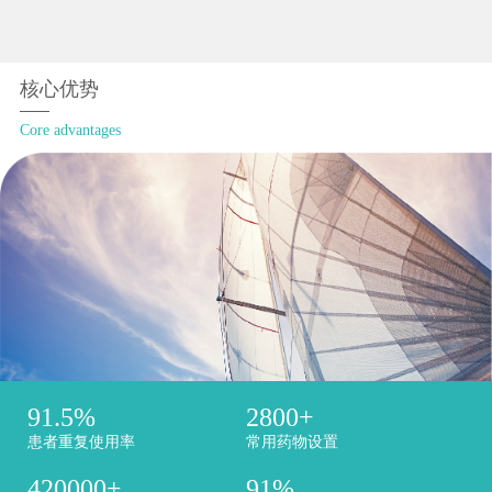
核心优势
Core advantages
91.5
%
2800
+
患者重复使用率
常用药物设置
420000
+
91
%